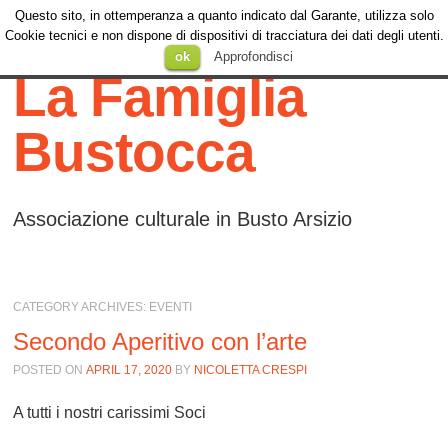
Questo sito, in ottemperanza a quanto indicato dal Garante, utilizza solo
Menu
Cookie tecnici e non dispone di dispositivi di tracciatura dei dati degli utenti.
Menu
SKIP TO
ok
Approfondisci
CONTENT
La Famiglia
Bustocca
Associazione culturale in Busto Arsizio
CATEGORY ARCHIVES:
EVENTI
Secondo Aperitivo con l’arte
POSTED ON
APRIL 17, 2020
BY
NICOLETTA CRESPI
A tutti i nostri carissimi Soci