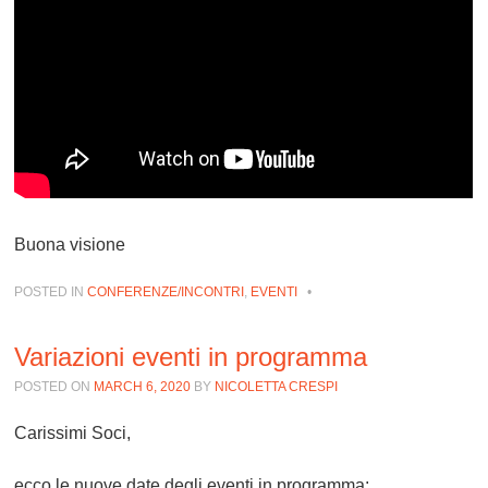
Buona visione
POSTED IN
CONFERENZE/INCONTRI
,
EVENTI
•
Variazioni eventi in programma
POSTED ON
MARCH 6, 2020
BY
NICOLETTA CRESPI
Carissimi Soci,
ecco le nuove date degli eventi in programma: