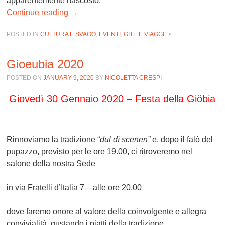
apparentemente nascosto.
Continue reading
→
POSTED IN
CULTURA E SVAGO
,
EVENTI
,
GITE E VIAGGI
•
Gioeubia 2020
POSTED ON
JANUARY 9, 2020
BY
NICOLETTA CRESPI
Giovedì 30 Gennaio 2020 –
Festa della Giöbia
Rinnoviamo la tradizione “
dul dì scenen”
e, dopo il falò del
pupazzo, previsto per le ore 19.00, ci ritroveremo
nel
salone della nostra Sede
in via Fratelli d’Italia 7 –
alle ore 20.00
dove faremo onore al valore della coinvolgente e allegra
convivialità, gustando i piatti della tradizione.