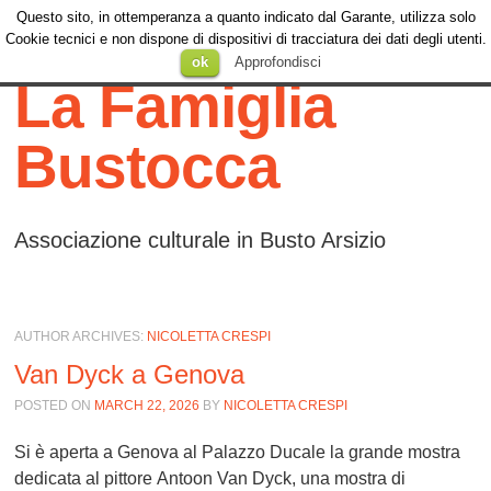
Questo sito, in ottemperanza a quanto indicato dal Garante, utilizza solo
Menu
Cookie tecnici e non dispone di dispositivi di tracciatura dei dati degli utenti.
Menu
SKIP TO
ok
Approfondisci
CONTENT
La Famiglia
Bustocca
Associazione culturale in Busto Arsizio
AUTHOR ARCHIVES:
NICOLETTA CRESPI
Van Dyck a Genova
POSTED ON
MARCH 22, 2026
BY
NICOLETTA CRESPI
Si è aperta a
Genova al Palazzo Ducale
la grande mostra
dedicata al pittore
Antoon Van Dyck
, una mostra di