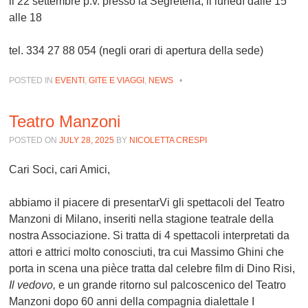
il 22 settembre p.v. presso la Segreteria, il lunedì dalle 15
alle 18
tel. 334 27 88 054 (negli orari di apertura della sede)
POSTED IN
EVENTI
,
GITE E VIAGGI
,
NEWS
•
Teatro Manzoni
POSTED ON
JULY 28, 2025
BY
NICOLETTA CRESPI
Cari Soci, cari Amici,
abbiamo il piacere di presentarVi gli spettacoli del Teatro
Manzoni di Milano, inseriti nella stagione teatrale della
nostra Associazione. Si tratta di 4 spettacoli interpretati da
attori e attrici molto conosciuti, tra cui Massimo Ghini che
porta in scena una pièce tratta dal celebre film di Dino Risi,
Il vedovo,
e un grande ritorno sul palcoscenico del Teatro
Manzoni dopo 60 anni della compagnia dialettale I