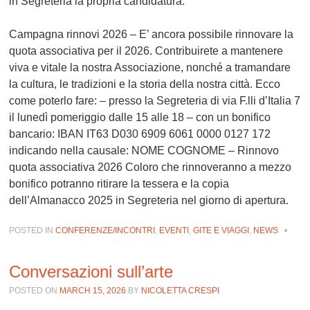
in Segreteria la propria candidatura.
Campagna rinnovi 2026
– E’ ancora possibile rinnovare la
quota associativa per il 2026. Contribuirete a mantenere
viva e vitale la nostra Associazione, nonché a tramandare
la cultura, le tradizioni e la storia della nostra città. Ecco
come poterlo fare: – presso la Segreteria di via F.lli d’Italia 7
il lunedì pomeriggio dalle 15 alle 18 – con un bonifico
bancario: IBAN IT63 D030 6909 6061 0000 0127 172
indicando nella causale: NOME COGNOME – Rinnovo
quota associativa 2026 Coloro che rinnoveranno a mezzo
bonifico potranno ritirare la tessera e la copia
dell’Almanacco 2025 in Segreteria nel giorno di apertura.
POSTED IN
CONFERENZE/INCONTRI
,
EVENTI
,
GITE E VIAGGI
,
NEWS
•
Conversazioni sull’arte
POSTED ON
MARCH 15, 2026
BY
NICOLETTA CRESPI