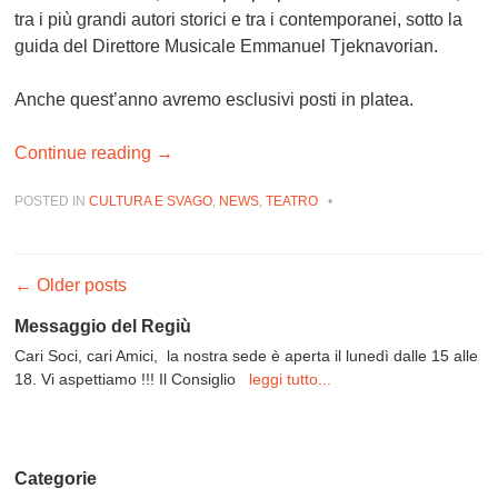
tra i più grandi autori storici e tra i contemporanei, sotto la
guida del Direttore Musicale
Emmanuel Tjeknavorian
.
Anche quest’anno avremo
esclusivi posti in platea
.
Continue reading
→
POSTED IN
CULTURA E SVAGO
,
NEWS
,
TEATRO
•
Post navigation
←
Older posts
Messaggio del Regiù
Cari Soci, cari Amici, la nostra sede è aperta il lunedì dalle 15 alle
18. Vi aspettiamo !!! Il Consiglio
leggi tutto...
Categorie