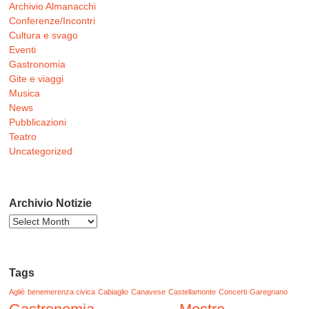
Archivio Almanacchi
Conferenze/Incontri
Cultura e svago
Eventi
Gastronomia
Gite e viaggi
Musica
News
Pubblicazioni
Teatro
Uncategorized
Archivio Notizie
Archivio
Notizie
Tags
Agliè
benemerenza civica
Cabiaglio
Canavese
Castellamonte
Concerti
Garegnano