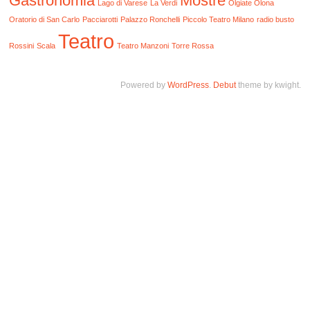
Gastronomia
Mostre
Lago di Varese
La Verdi
Olgiate Olona
Oratorio di San Carlo
Pacciarotti
Palazzo Ronchelli
Piccolo Teatro Milano
radio busto
Teatro
Rossini
Scala
Teatro Manzoni
Torre Rossa
Powered by
WordPress
.
Debut
theme by kwight.