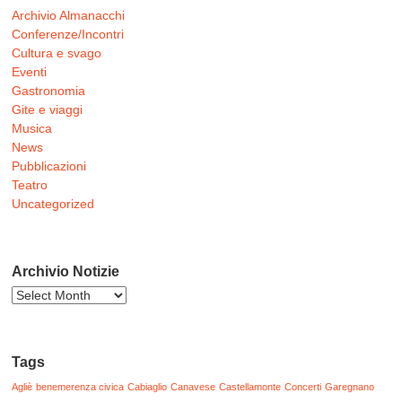
Archivio Almanacchi
Conferenze/Incontri
Cultura e svago
Eventi
Gastronomia
Gite e viaggi
Musica
News
Pubblicazioni
Teatro
Uncategorized
Archivio Notizie
Archivio
Notizie
Tags
Agliè
benemerenza civica
Cabiaglio
Canavese
Castellamonte
Concerti
Garegnano