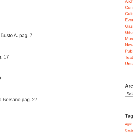
Arch
Conf
Cult
Even
Gas
Gite
i Busto A. pag. 7
Mus
New
Pubb
. 17
Teat
Unc
9
Arc
Arch
 a Borsano pag. 27
Noti
Ta
Agliè
Caste