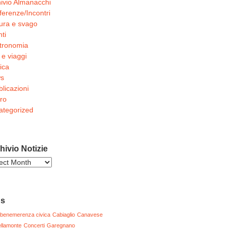
ivio Almanacchi
erenze/Incontri
ura e svago
ti
tronomia
 e viaggi
ica
s
licazioni
ro
ategorized
hivio Notizie
ivio
zie
gs
benemerenza civica
Cabiaglio
Canavese
llamonte
Concerti
Garegnano