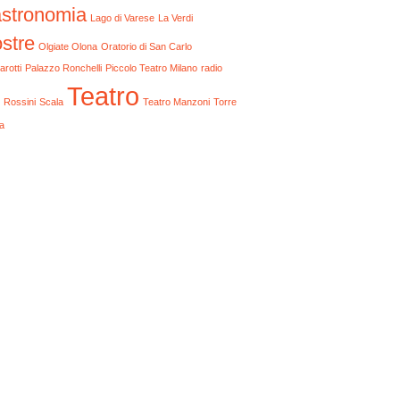
stronomia
Lago di Varese
La Verdi
stre
Olgiate Olona
Oratorio di San Carlo
arotti
Palazzo Ronchelli
Piccolo Teatro Milano
radio
Teatro
Rossini
Scala
Teatro Manzoni
Torre
a