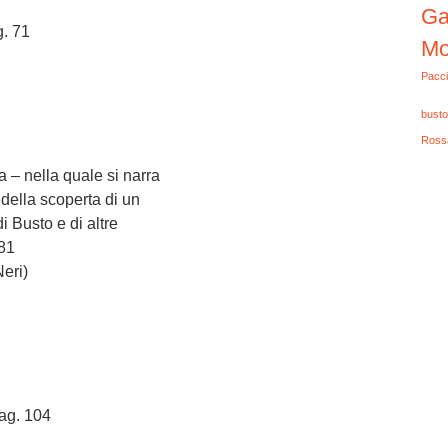
Ga
g. 71
Mo
Pacci
busto
Ross
 – nella quale si narra
della scoperta di un
i Busto e di altre
 81
eri)
pag. 104