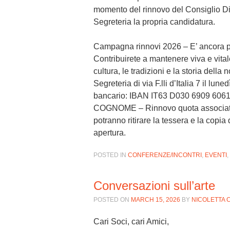
momento del rinnovo del Consiglio Dir
Segreteria la propria candidatura.
Campagna rinnovi 2026
– E’ ancora p
Contribuirete a mantenere viva e vita
cultura, le tradizioni e la storia della
Segreteria di via F.lli d’Italia 7 il lu
bancario: IBAN IT63 D030 6909 6061
COGNOME – Rinnovo quota associativ
potranno ritirare la tessera e la copi
apertura.
POSTED IN
CONFERENZE/INCONTRI
,
EVENTI
,
Conversazioni sull’arte
POSTED ON
MARCH 15, 2026
BY
NICOLETTA 
Cari Soci, cari Amici,