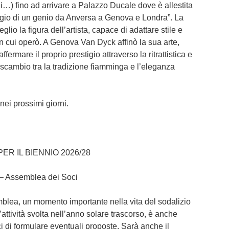
gi…) fino ad arrivare a Palazzo Ducale dove è allestita
ggio di un genio da Anversa a Genova e Londra”. La
glio la figura dell’artista, capace di adattare stile e
in cui operò. A Genova Van Dyck affinò la sua arte,
fermare il proprio prestigio attraverso la ritrattistica e
 scambio tra la tradizione fiamminga e l’eleganza
nei prossimi giorni.
R IL BIENNIO 2026/28
– Assemblea dei Soci
mblea, un momento importante nella vita del sodalizio
’attività svolta nell’anno solare trascorso, è anche
ci di formulare eventuali proposte. Sarà anche il