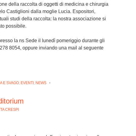
one della raccolta di oggetti di medicina e chirurgia
lo Castiglioni dalla moglie Lucia. Espositori,
tuali studi della raccolta: la nostra associazione si
ato possibile.
presso la ns Sede il lunedì pomeriggio durante gli
 278 8054
, oppure inviando una mail al seguente
A E SVAGO
,
EVENTI
,
NEWS
•
ditorium
TA CRESPI