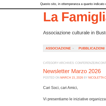
Questo sito, in ottemperanza a quanto indicato da
La Famigl
Associazione culturale in Bust
Menu
SKIP TO CONTENT
ASSOCIAZIONE
PUBBLICAZIONI
CATEGORY ARCHIVES:
CONFERENZE/INCONT
Newsletter Marzo 2026
POSTED ON
MARCH 15, 2026
BY
NICOLETTA 
Cari Soci, cari Amici,
Vi presentiamo le iniziative organizza