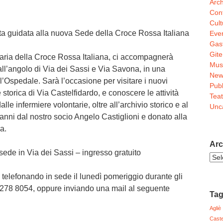
Arch
Conf
Cult
ita guidata alla nuova Sede della Croce Rossa Italiana
Even
Gas
Gite
taria della Croce Rossa Italiana, ci accompagnerà
Mus
 all’angolo di Via dei Sassi e Via Savona, in una
New
l’Ospedale. Sarà l’occasione per visitare i nuovi
Pubb
 storica di Via Castelfidardo, e conoscere le attività
Teat
alle infermiere volontarie, oltre all’archivio storico e al
Unc
anni dal nostro socio Angelo Castiglioni e donato alla
a.
Arc
sede in Via dei Sassi – ingresso gratuito
Arch
Noti
 telefonando in sede il lunedì pomeriggio durante gli
34 278 8054, oppure inviando una mail al seguente
Ta
Agliè
Caste