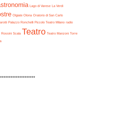
stronomia
Lago di Varese
La Verdi
stre
Olgiate Olona
Oratorio di San Carlo
arotti
Palazzo Ronchelli
Piccolo Teatro Milano
radio
Teatro
Rossini
Scala
Teatro Manzoni
Torre
a
********************