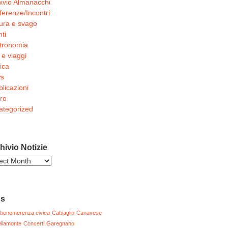
ivio Almanacchi
erenze/Incontri
ura e svago
ti
tronomia
 e viaggi
ica
s
licazioni
ro
ategorized
hivio Notizie
ivio
zie
gs
benemerenza civica
Cabiaglio
Canavese
llamonte
Concerti
Garegnano