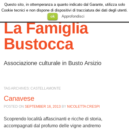
Questo sito, in ottemperanza a quanto indicato dal Garante, utilizza solo
Menu
Cookie tecnici e non dispone di dispositivi di tracciatura dei dati degli utenti.
Menu
SKIP TO
ok
Approfondisci
CONTENT
La Famiglia
Bustocca
Associazione culturale in Busto Arsizio
TAG ARCHIVES:
CASTELLAMONTE
Canavese
POSTED ON
SEPTEMBER 16, 2013
BY
NICOLETTA CRESPI
Scoprendo località affascinanti e ricche di storia,
accompagnati dal profumo delle vigne andremo