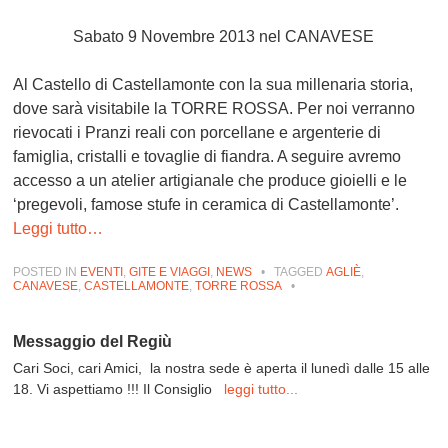
Sabato 9 Novembre 2013
nel CANAVESE
Al Castello di Castellamonte con la sua millenaria storia,
dove sarà visitabile la TORRE ROSSA. Per noi verranno
rievocati i Pranzi reali con porcellane e argenterie di
famiglia, cristalli e tovaglie di fiandra. A seguire avremo
accesso a un atelier artigianale che produce gioielli e le
‘pregevoli, famose stufe in ceramica di Castellamonte’.
Leggi tutto…
POSTED IN
EVENTI
,
GITE E VIAGGI
,
NEWS
•
TAGGED
AGLIÈ
,
CANAVESE
,
CASTELLAMONTE
,
TORRE ROSSA
•
Messaggio del Regiù
Cari Soci, cari Amici, la nostra sede è aperta il lunedì dalle 15 alle
18. Vi aspettiamo !!! Il Consiglio
leggi tutto...