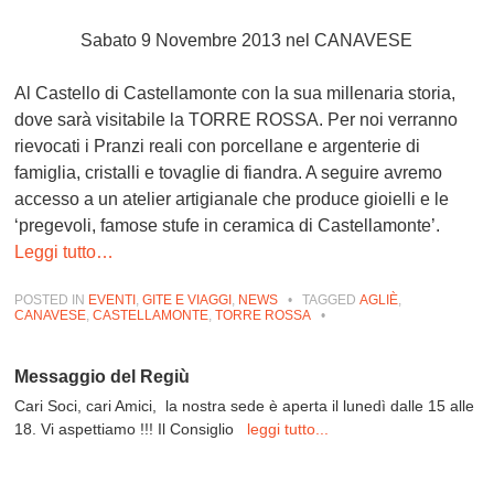
Sabato 9 Novembre 2013
nel CANAVESE
Al Castello di Castellamonte con la sua millenaria storia,
dove sarà visitabile la TORRE ROSSA. Per noi verranno
rievocati i Pranzi reali con porcellane e argenterie di
famiglia, cristalli e tovaglie di fiandra. A seguire avremo
accesso a un atelier artigianale che produce gioielli e le
‘pregevoli, famose stufe in ceramica di Castellamonte’.
Leggi tutto…
POSTED IN
EVENTI
,
GITE E VIAGGI
,
NEWS
•
TAGGED
AGLIÈ
,
CANAVESE
,
CASTELLAMONTE
,
TORRE ROSSA
•
Messaggio del Regiù
Cari Soci, cari Amici, la nostra sede è aperta il lunedì dalle 15 alle
18. Vi aspettiamo !!! Il Consiglio
leggi tutto...