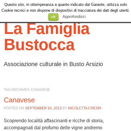
Questo sito, in ottemperanza a quanto indicato dal Garante, utilizza solo
Menu
Cookie tecnici e non dispone di dispositivi di tracciatura dei dati degli utenti.
Menu
SKIP TO
ok
Approfondisci
CONTENT
La Famiglia
Bustocca
Associazione culturale in Busto Arsizio
TAG ARCHIVES:
CANAVESE
Canavese
POSTED ON
SEPTEMBER 16, 2013
BY
NICOLETTA CRESPI
Scoprendo località affascinanti e ricche di storia,
accompagnati dal profumo delle vigne andremo