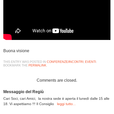
Buona visione
THIS ENTRY WAS POSTED IN
CONFERENZE/INCONTRI
,
EVENTI
.
BOOKMARK THE
PERMALINK
.
Comments are closed.
Messaggio del Regiù
Cari Soci, cari Amici, la nostra sede è aperta il lunedì dalle 15 alle
18. Vi aspettiamo !!! Il Consiglio
leggi tutto...