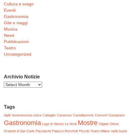
Cultura e svago
Eventi
Gastronomia
Gite e viaggi
Musica
News
Pubblicazioni
Teatro
Uncategorized
Archivio Notizie
Archivio
Notizie
Tags
Agliè
benemerenza civica
Cabiaglio
Canavese
Castellamonte
Concerti
Garegnano
Gastronomia
Mostre
Lago di Varese
La Verdi
Olgiate Olona
Oratorio di San Carlo
Pacciarotti
Palazzo Ronchelli
Piccolo Teatro Milano
radio busto