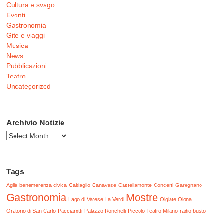
Cultura e svago
Eventi
Gastronomia
Gite e viaggi
Musica
News
Pubblicazioni
Teatro
Uncategorized
Archivio Notizie
Archivio
Notizie
Tags
Agliè
benemerenza civica
Cabiaglio
Canavese
Castellamonte
Concerti
Garegnano
Gastronomia
Mostre
Lago di Varese
La Verdi
Olgiate Olona
Oratorio di San Carlo
Pacciarotti
Palazzo Ronchelli
Piccolo Teatro Milano
radio busto