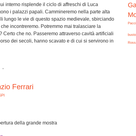
Ga
i interno risplende il ciclo di affreschi di Luca
ngono i palazzi papali. Cammineremo nella parte alta
Mo
elli lungo le vie di questo spazio medievale, sbirciando
Pacci
tili che incontreremo. Potremmo mai tralasciare la
 Certo che no. Passeremo attraverso cavità artificiali
busto
 corso dei secoli, hanno scavato e di cui si servirono in
Ross
•
zio Ferrari
SPI
apertura della grande mostra