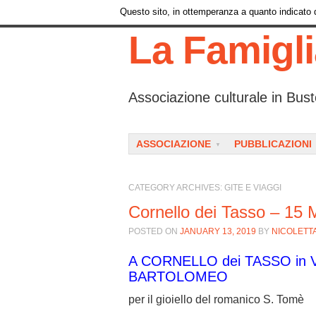
Questo sito, in ottemperanza a quanto indicato da
La Famigl
Associazione culturale in Bust
Menu
SKIP TO CONTENT
ASSOCIAZIONE
PUBBLICAZIONI
CATEGORY ARCHIVES:
GITE E VIAGGI
Cornello dei Tasso – 15
POSTED ON
JANUARY 13, 2019
BY
NICOLETT
A CORNELLO dei TASSO in 
BARTOLOMEO
per il gioiello del romanico S. Tomè