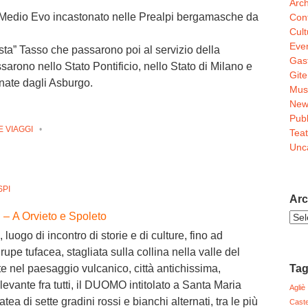
Arch
 Medio Evo incastonato nelle Prealpi bergamasche da
Conf
Cult
Even
osta” Tasso che passarono poi al servizio della
Gas
arono nello Stato Pontificio, nello Stato di Milano e
Gite
inate dagli Asburgo.
Mus
New
Pubb
E VIAGGI
•
Teat
Unc
SPI
Arc
– A Orvieto e Spoleto
Arch
Noti
uogo di incontro di storie e di culture, fino ad
rupe tufacea, stagliata sulla collina nella valle del
Ta
 nel paesaggio vulcanico, città antichissima,
ilevante fra tutti, il DUOMO intitolato a Santa Maria
Agliè
ea di sette gradini rossi e bianchi alternati, tra le più
Caste