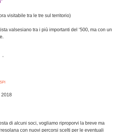
i”
isitabile tra le tre sul territorio)
ista valsesiano tra i più importanti del ‘500, ma con un
e.
•
SPI
o 2018
sta di alcuni soci, vogliamo riproporvi la breve ma
esolana con nuovi percorsi scelti per le eventuali