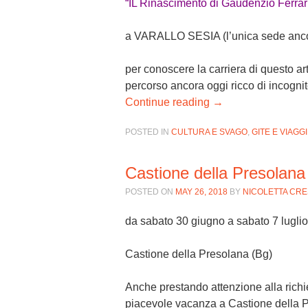
“IL Rinascimento di Gaudenzio Ferrar
a VARALLO SESIA (l’unica sede ancora v
per conoscere la carriera di questo art
percorso ancora oggi ricco di incognit
Continue reading
→
POSTED IN
CULTURA E SVAGO
,
GITE E VIAGGI
Castione della Presolana
POSTED ON
MAY 26, 2018
BY
NICOLETTA CRE
da sabato 30 giugno a sabato 7 lugli
Castione della Presolana (Bg)
Anche prestando attenzione alla richie
piacevole vacanza a Castione della Pr