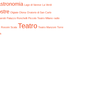
stronomia
Lago di Varese
La Verdi
stre
Olgiate Olona
Oratorio di San Carlo
arotti
Palazzo Ronchelli
Piccolo Teatro Milano
radio
Teatro
Rossini
Scala
Teatro Manzoni
Torre
a