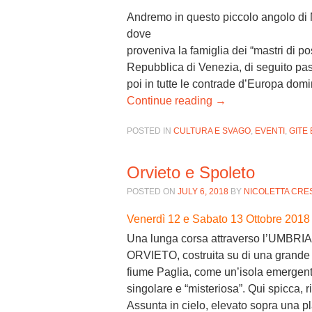
Andremo in questo piccolo angolo di
dove
proveniva la famiglia dei “mastri di p
Repubblica di Venezia, di seguito pass
poi in tutte le contrade d’Europa dom
Continue reading
→
POSTED IN
CULTURA E SVAGO
,
EVENTI
,
GITE 
Orvieto e Spoleto
POSTED ON
JULY 6, 2018
BY
NICOLETTA CRE
Venerdì 12 e Sabato 13 Ottobre 2018 
Una lunga corsa attraverso l’UMBRIA, l
ORVIETO
, costruita su di una grande 
fiume Paglia, come un’isola emergente
singolare e “misteriosa”. Qui spicca, r
Assunta in cielo, elevato sopra una plat