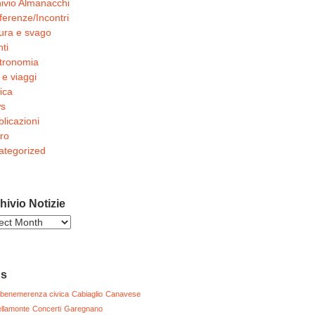
ivio Almanacchi
erenze/Incontri
ura e svago
ti
tronomia
 e viaggi
ica
s
licazioni
ro
ategorized
hivio Notizie
ivio
zie
gs
benemerenza civica
Cabiaglio
Canavese
llamonte
Concerti
Garegnano