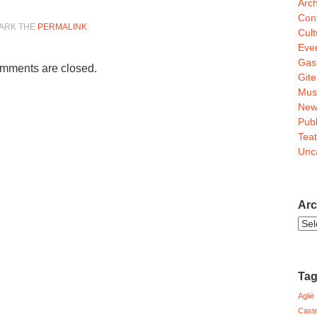
Arch
Conf
MARK THE
PERMALINK
.
Cult
Even
Gas
mments are closed.
Gite
Mus
New
Pubb
Teat
Unc
Arc
Arch
Noti
Ta
Agliè
Caste