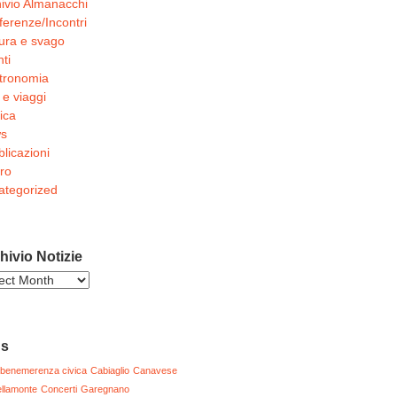
ivio Almanacchi
erenze/Incontri
ura e svago
ti
tronomia
 e viaggi
ica
s
licazioni
ro
ategorized
hivio Notizie
ivio
zie
gs
benemerenza civica
Cabiaglio
Canavese
llamonte
Concerti
Garegnano