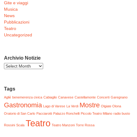
Gite e viaggi
Musica
News
Pubblicazioni
Teatro
Uncategorized
Archivio Notizie
Archivio
Notizie
Tags
Agliè
benemerenza civica
Cabiaglio
Canavese
Castellamonte
Concerti
Garegnano
Gastronomia
Mostre
Lago di Varese
La Verdi
Olgiate Olona
Oratorio di San Carlo
Pacciarotti
Palazzo Ronchelli
Piccolo Teatro Milano
radio busto
Teatro
Rossini
Scala
Teatro Manzoni
Torre Rossa