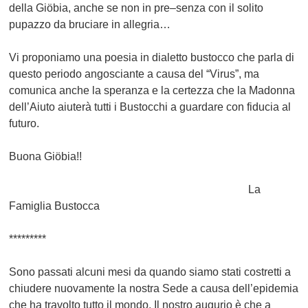
della Gi
öbia, anche se non in pre
–
senza con il solito
pupazzo da bruciare in allegria…
Vi proponiamo una poesia in dialetto bustocco che parla di
questo periodo angosciante a causa del “Virus”, ma
comunica anche la speranza e la certezza che la Madonna
dell’Aiuto aiuterà tutti i Bustocchi a guardare con fiducia al
futuro.
Buona Gi
öbia!!
La
Famiglia Bustocca
*********
S
ono
passati alcuni mesi da quando siamo stati costretti a
chiudere nuovamente la nostra Sede a causa dell’epidemia
che ha travolto tutto il mondo. Il nostro augurio è che a