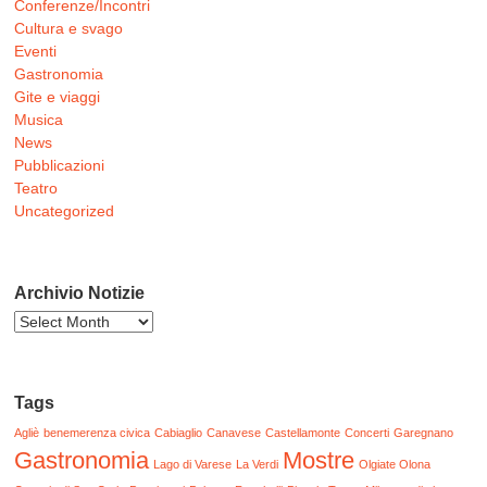
Conferenze/Incontri
Cultura e svago
Eventi
Gastronomia
Gite e viaggi
Musica
News
Pubblicazioni
Teatro
Uncategorized
Archivio Notizie
Archivio
Notizie
Tags
Agliè
benemerenza civica
Cabiaglio
Canavese
Castellamonte
Concerti
Garegnano
Gastronomia
Mostre
Lago di Varese
La Verdi
Olgiate Olona