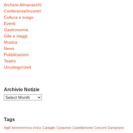
Archivio Almanacchi
Conferenze/Incontri
Cultura e svago
Eventi
Gastronomia
Gite e viaggi
Musica
News
Pubblicazioni
Teatro
Uncategorized
Archivio Notizie
Archivio
Notizie
Tags
Agliè
benemerenza civica
Cabiaglio
Canavese
Castellamonte
Concerti
Garegnano