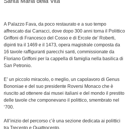
Santa Maria della Vita
A Palazzo Fava, da poco restaurato e a suo tempo
affrescato dai Carracci, dove dopo 300 anni torna il
Polittico
Griffoni
di
Francesco del Cosso e di Ercole de’ Roberti
,
dipinti tra il 1469 e il 1473, opera magistrale composta da
16 tavole raffiguranti parecchi santi, commissionate da
Floriano Griffoni per la cappella di famiglia nella basilica di
San Petronio.
E’ un piccolo miracolo, o meglio, un capolavoro di Genus
Bononiae e del suo presidente Roversi Monaco che è
riuscito ad ottenere dai musei italiani e del mondo il prestito
delle tavole che componevano il polittico, smembrato nel
‘700.
All’inizio del percorso c’è una sezione dedicata ai polittici
tra Trecento e Quattrocento.