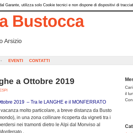
l Garante, utilizza solo Cookie tecnici e non dispone di dispositivi di tracciat
ia Bustocca
o Arsizio
EVENTI
CONTATTI
ghe a Ottobre 2019
Mes
Cari
ESPI
il l
Con
Ottobre 2019 –
Tra le LANGHE e il MONFERRATO
nza molto particolare, a breve distanza da Busto
mondo), in una zona collinare ricoperta da vigneti tra i
erdersi nei tramonti dietro le Alpi dal Monviso al
Cat
Monferrato .