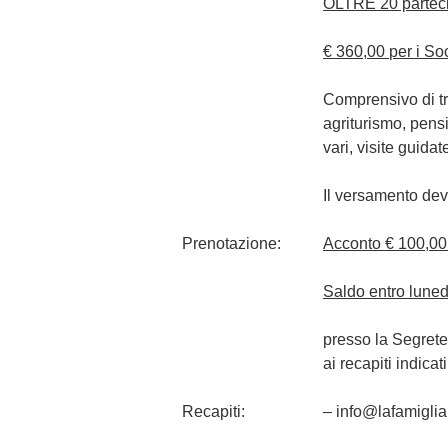
OLTRE 20 parteci
€ 360,00
per i So
Comprensivo di tr
agriturismo, pensi
vari, visite guida
Il versamento deve
Prenotazione:
Acconto € 100,00 
Saldo entro lune
presso la Segreter
ai recapiti indicat
Recapiti:
– info@lafamiglia