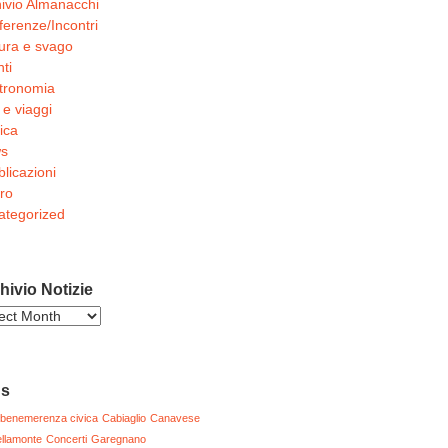
ivio Almanacchi
erenze/Incontri
ura e svago
ti
tronomia
 e viaggi
ica
s
licazioni
ro
ategorized
hivio Notizie
ivio
zie
gs
benemerenza civica
Cabiaglio
Canavese
llamonte
Concerti
Garegnano