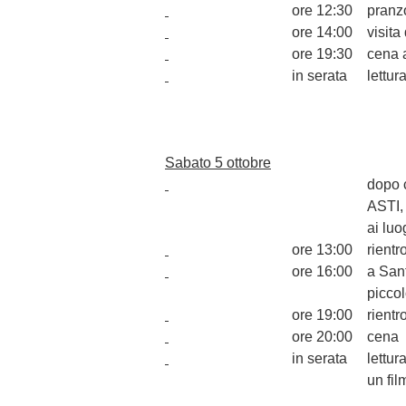
ore 12:30
pranz
ore 14:00
visita
ore 19:30
cena 
in serata
lettur
Sabato 5 ottobre
dopo c
ASTI, 
ai luo
ore 13:00
rientr
ore 16:00
a Sant
picco
ore 19:00
rientr
ore 20:00
cena
in serata
lettur
un fil