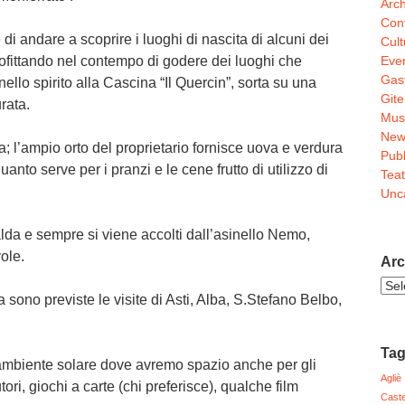
Arch
Conf
 di andare a scoprire i luoghi di nascita di alcuni dei
Cult
Even
profittando nel contempo di godere dei luoghi che
Gas
nello spirito alla Cascina “Il Quercin”, sorta su una
Gite
rata.
Mus
New
 l’ampio orto del proprietario fornisce uova e verdura
Pubb
anto serve per i pranzi e le cene frutto di utilizzo di
Teat
Unc
lda e sempre si viene accolti dall’asinello Nemo,
ole.
Arc
Arch
sono previste le visite di Asti, Alba, S.Stefano Belbo,
Noti
Ta
ambiente solare dove avremo spazio anche per gli
Agliè
utori, giochi a carte (chi preferisce), qualche film
Caste