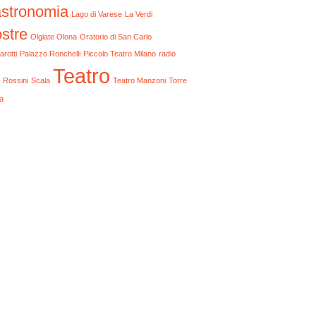
stronomia
Lago di Varese
La Verdi
stre
Olgiate Olona
Oratorio di San Carlo
arotti
Palazzo Ronchelli
Piccolo Teatro Milano
radio
Teatro
Rossini
Scala
Teatro Manzoni
Torre
a