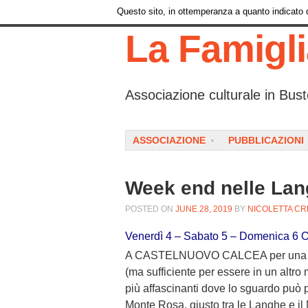
Questo sito, in ottemperanza a quanto indicato da
La Famigl
Associazione culturale in Bust
Menu
SKIP TO CONTENT
ASSOCIAZIONE
PUBBLICAZIONI
Week end nelle Lan
POSTED ON
JUNE 28, 2019
BY
NICOLETTA CR
Venerdì 4 – Sabato 5 – Domenica 6 
A CASTELNUOVO CALCEA per una vaca
(ma sufficiente per essere in un altro 
più affascinanti dove lo sguardo può p
Monte Rosa, giusto tra le Langhe e il 