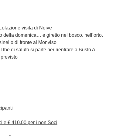
colazione visita di Neive
o della domenica… e giretto nel bosco, nell’orto,
sinello di fronte al Monviso
l the di saluto si parte per rientrare a Busto A.
 previsto
ipanti
ci e
€ 410,00
per i non Soci