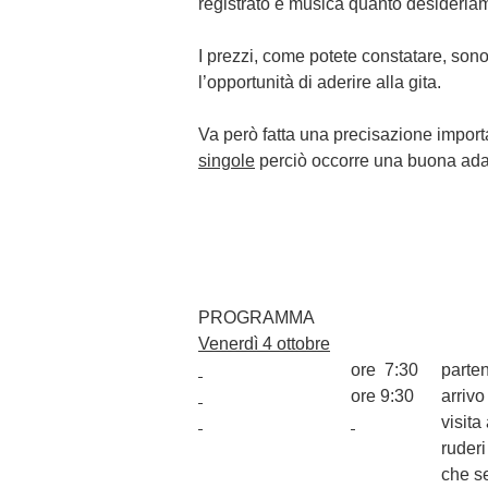
registrato e musica quanto desideria
I prezzi, come potete constatare, sono
l’opportunità di aderire alla gita.
Va però fatta una precisazione importa
singole
perciò occorre una buona adatt
PROGRAMMA
Venerdì 4 ottobre
ore
7:30
parten
ore 9:30
arrivo
visita
ruderi
che s