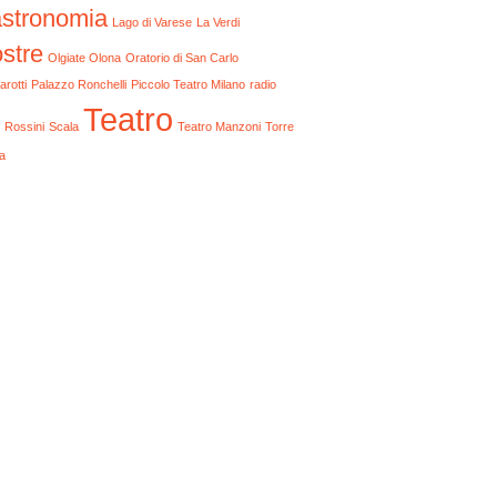
stronomia
Lago di Varese
La Verdi
stre
Olgiate Olona
Oratorio di San Carlo
arotti
Palazzo Ronchelli
Piccolo Teatro Milano
radio
Teatro
Rossini
Scala
Teatro Manzoni
Torre
a