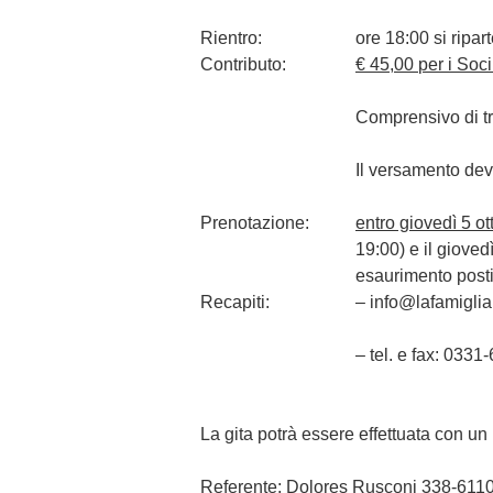
Rientro:
ore 18:00 si ripar
Contributo:
€ 45,00
per i Soc
Comprensivo di tra
Il versamento deve
Prenotazione:
entro giovedì 5 o
19:00) e il giovedì
esaurimento posti 
Recapiti:
– info@lafamiglia
– tel. e fax: 033
La gita potrà essere effettuata con u
Referente:
Dolores Rusconi 338-611