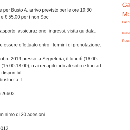
Ga
te per Busto A. arrivo previsto per le ore 19:30
Mo
i e
€ 55,00
per i non Soci
Pacci
sporto, assicurazione, ingressi, visita guidata.
busto
Ross
 essere effettuato entro i termini di prenotazione.
ttobre 2019
presso la Segreteria, il lunedì (16:00-
 (15:00-18:00), o ai recapiti indicati sotto e fino ad
disponibili.
bustocca.it
1-626603
n minimo di 20 adesioni
0012