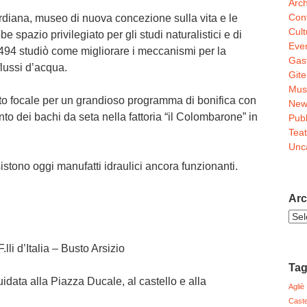
Arch
Conf
rdiana, museo di nuova concezione sulla vita e le
Cult
spazio privilegiato per gli studi naturalistici e di
Even
1494 studiò come migliorare i meccanismi per la
Gas
flussi d’acqua.
Gite
Mus
to focale per un grandioso programma di bonifica con
New
nto dei bachi da seta nella fattoria “il Colombarone” in
Pubb
Teat
Unc
istono oggi manufatti idraulici ancora funzionanti.
Arc
Arch
Noti
F.lli d’Italia – Busto Arsizio
Ta
uidata alla Piazza Ducale, al castello e alla
Agliè
Caste