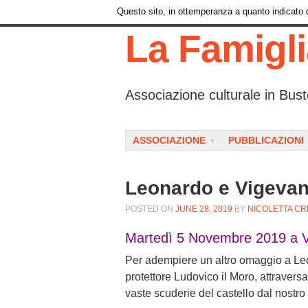
Questo sito, in ottemperanza a quanto indicato da
La Famigl
Associazione culturale in Bust
Menu
SKIP TO CONTENT
ASSOCIAZIONE
PUBBLICAZIONI
Leonardo e Vigeva
POSTED ON
JUNE 28, 2019
BY
NICOLETTA CR
Martedì 5 Novembre 2019 a V
Per adempiere un altro omaggio a Le
protettore Ludovico il Moro, attravers
vaste scuderie del castello dal nostro