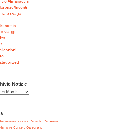
ivio Almanacchi
erenze/Incontri
ura e svago
ti
tronomia
 e viaggi
ica
s
licazioni
ro
ategorized
hivio Notizie
ivio
zie
gs
benemerenza civica
Cabiaglio
Canavese
llamonte
Concerti
Garegnano