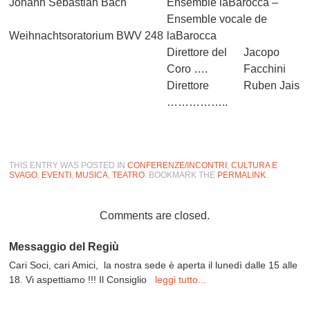
Johann Sebastian Bach
Ensemble laBarocca –
Ensemble vocale de
Weihnachtsoratorium BWV 248
laBarocca
Direttore del
Jacopo
Coro ….
Facchini
Direttore
Ruben Jais
……………..
THIS ENTRY WAS POSTED IN
CONFERENZE/INCONTRI
,
CULTURA E
SVAGO
,
EVENTI
,
MUSICA
,
TEATRO
. BOOKMARK THE
PERMALINK
.
Comments are closed.
Messaggio del Regiù
Cari Soci, cari Amici, la nostra sede è aperta il lunedì dalle 15 alle
18. Vi aspettiamo !!! Il Consiglio
leggi tutto...