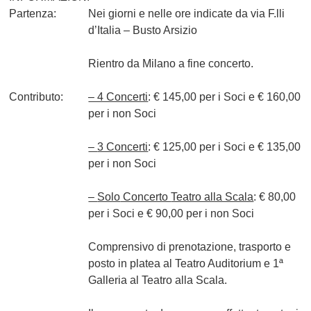
Partenza:
Nei giorni e nelle ore indicate da via F.lli
d’Italia – Busto Arsizio
Rientro da Milano a fine concerto.
Contributo:
– 4 Concerti
:
€ 145,00
per i Soci e
€ 160,00
per i non Soci
–
3 Concerti
:
€ 125,00
per i Soci e
€ 135,00
per i non Soci
–
Solo
Concerto
Teatro alla Scala
:
€ 80,00
per i Soci e
€ 90,00
per i non Soci
Comprensivo di prenotazione, trasporto e
posto in platea al Teatro Auditorium e 1ª
Galleria al Teatro alla Scala.