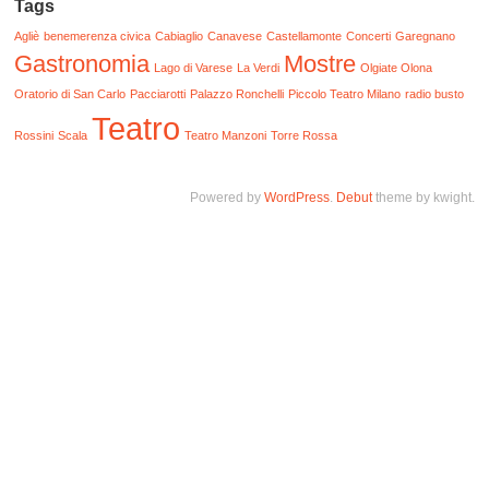
Tags
Agliè
benemerenza civica
Cabiaglio
Canavese
Castellamonte
Concerti
Garegnano
Gastronomia
Mostre
Lago di Varese
La Verdi
Olgiate Olona
Oratorio di San Carlo
Pacciarotti
Palazzo Ronchelli
Piccolo Teatro Milano
radio busto
Teatro
Rossini
Scala
Teatro Manzoni
Torre Rossa
Powered by
WordPress
.
Debut
theme by kwight.