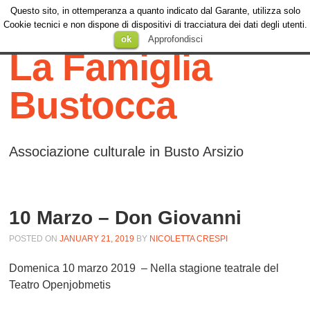
Questo sito, in ottemperanza a quanto indicato dal Garante, utilizza solo
Menu
Cookie tecnici e non dispone di dispositivi di tracciatura dei dati degli utenti.
Menu
SKIP TO
ok
Approfondisci
CONTENT
La Famiglia
Bustocca
Associazione culturale in Busto Arsizio
10 Marzo – Don Giovanni
POSTED ON
JANUARY 21, 2019
BY
NICOLETTA CRESPI
Domenica 10 marzo 2019 –
Nella stagione teatrale del
Teatro Openjobmetis