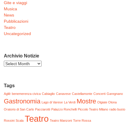
Gite e viaggi
Musica
News
Pubblicazioni
Teatro
Uncategorized
Archivio Notizie
Archivio
Notizie
Tags
Agliè
benemerenza civica
Cabiaglio
Canavese
Castellamonte
Concerti
Garegnano
Gastronomia
Mostre
Lago di Varese
La Verdi
Olgiate Olona
Oratorio di San Carlo
Pacciarotti
Palazzo Ronchelli
Piccolo Teatro Milano
radio busto
Teatro
Rossini
Scala
Teatro Manzoni
Torre Rossa