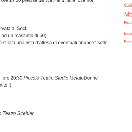
e
ore 14:30
precise
da Via F.lli d’Italia
, ove non
Ga
Mo
Pacci
rvata ai Soci;
busto
o ad un massimo di 60
;
Ross
stilata una lista d’attesa di eventuali rinunce ‘ sotto
E
ore 20:30
Piccolo Teatro Studio Melato
Donne
itoli)
o Teatro Strehler