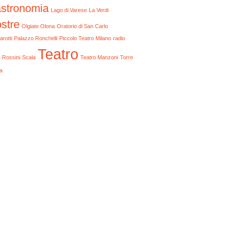
stronomia
Lago di Varese
La Verdi
stre
Olgiate Olona
Oratorio di San Carlo
arotti
Palazzo Ronchelli
Piccolo Teatro Milano
radio
Teatro
Rossini
Scala
Teatro Manzoni
Torre
a