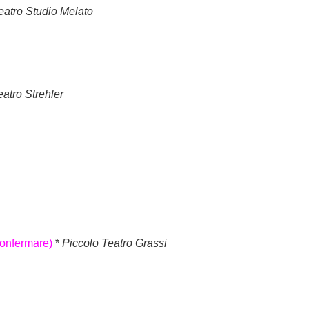
eatro Studio Melato
eatro Strehler
confermare)
*
Piccolo Teatro Grassi