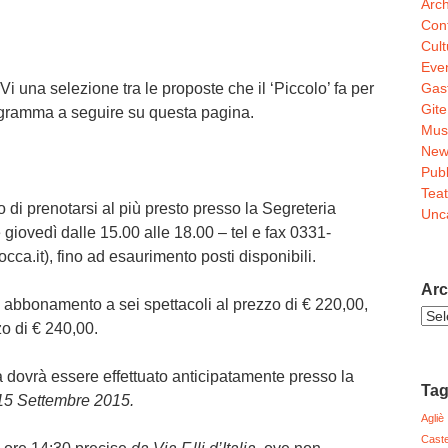
Arch
Conf
Cult
Even
Gas
Vi una selezione tra le proposte che il ‘Piccolo’ fa per
Gite
ogramma a seguire su questa pagina.
Mus
New
Pubb
Teat
 di prenotarsi al più presto presso la Segreteria
Unc
 giovedì dalle 15.00 alle 18.00 – tel e fax 0331-
a.it), fino ad esaurimento posti disponibili.
Arc
i abbonamento a sei spettacoli
al prezzo di € 220,00
,
Arch
o di € 240,00.
Noti
a dovrà essere effettuato anticipatamente presso la
Ta
15 Settembre 2015.
Agliè
Caste