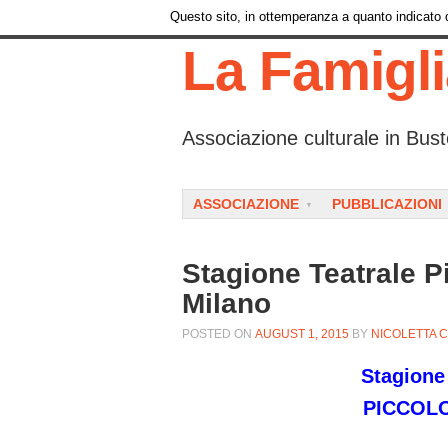
Questo sito, in ottemperanza a quanto indicato da
La Famigl
Associazione culturale in Bust
Menu
SKIP TO CONTENT
ASSOCIAZIONE
PUBBLICAZIONI
Stagione Teatrale P
Milano
POSTED ON
AUGUST 1, 2015
BY
NICOLETTA 
Stagione
PICCOL