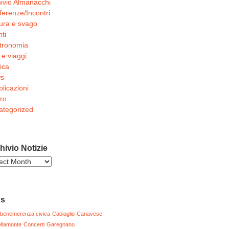
ivio Almanacchi
erenze/Incontri
ura e svago
ti
tronomia
 e viaggi
ica
s
licazioni
ro
ategorized
hivio Notizie
ivio
zie
gs
benemerenza civica
Cabiaglio
Canavese
llamonte
Concerti
Garegnano