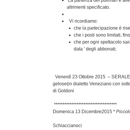
La
partenza
del pullman è all
altrimenti specificato.
Vi ricordiamo:
che la partecipazione è rise
che i posti sono limitati,
fin
che per ogni spettacolo sarà 
data ’ degli abbonati;
Venerdì 23 Ottobre 2015
–
SERAL
gelose
(in dialetto Veneziano con sottot
di Goldoni
****************************
********
Domenica 13 Dicembre2015
*
Piccol
Schiaccianoci