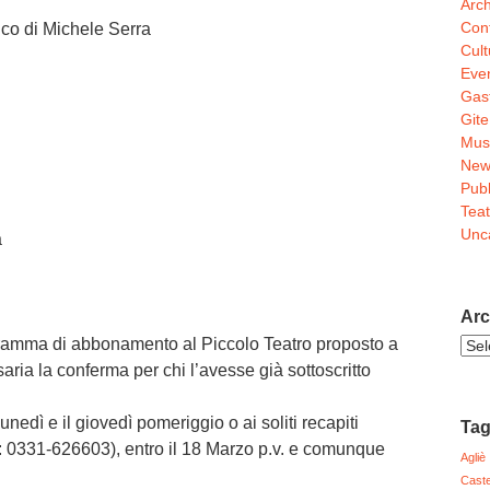
Arch
Conf
mico di Michele Serra
Cult
Even
Gas
Gite
Mus
New
Pubb
Teat
Unc
a
Arc
ogramma di abbonamento al Piccolo Teatro proposto a
Arch
Noti
aria la conferma per chi l’avesse già sottoscritto
unedì e il giovedì pomeriggio o ai soliti recapiti
Ta
ax: 0331-626603), entro il 18 Marzo p.v. e comunque
Agliè
Caste