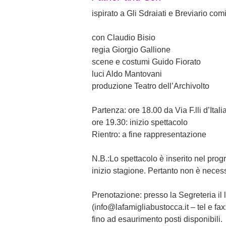
ispirato a Gli Sdraiati e Breviario co
con Claudio Bisio
regia Giorgio Gallione
scene e costumi Guido Fiorato
luci Aldo Mantovani
produzione Teatro dell’Archivolto
Partenza: ​​ore 18.00 da Via F.lli d’Itali
ore 19.30: inizio spettacolo
Rientro: ​​a fine rappresentazione
N.B.:Lo spettacolo è inserito nel pr
inizio stagione. Pertanto non è necess
Prenotazione: presso la Segreteria il l
(info@lafamigliabustocca.it – tel e f
fino ad esaurimento posti disponibili.