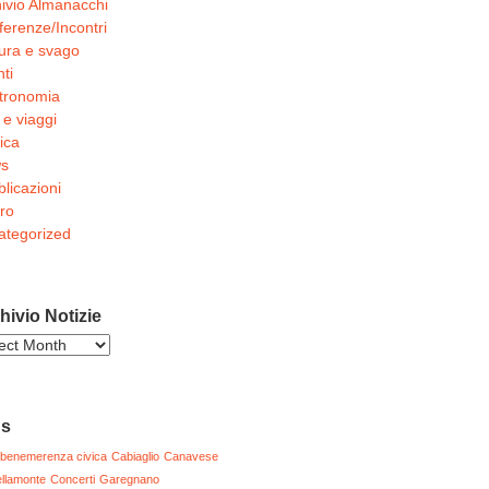
ivio Almanacchi
erenze/Incontri
ura e svago
ti
tronomia
 e viaggi
ica
s
licazioni
ro
ategorized
hivio Notizie
ivio
zie
gs
benemerenza civica
Cabiaglio
Canavese
llamonte
Concerti
Garegnano