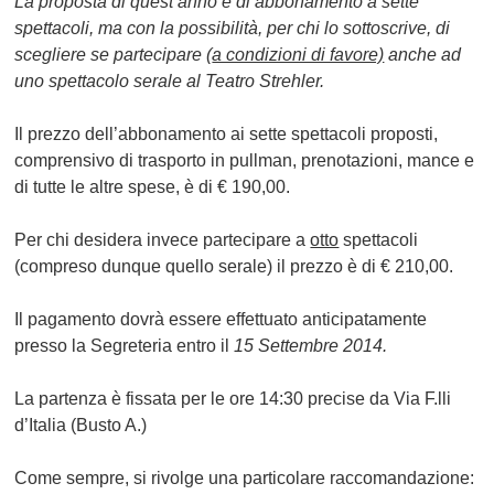
La proposta di quest’anno è di abbonamento a sette
spettacoli, ma con la possibilità, per chi lo sottoscrive, di
scegliere se partecipare (
a condizioni di favore)
anche ad
uno
spettacolo serale
al Teatro Strehler.
Il prezzo dell’abbonamento ai sette spettacoli proposti,
comprensivo di trasporto in pullman, prenotazioni, mance e
di tutte le altre spese, è di
€ 190,00.
Per chi desidera invece partecipare a
otto
spettacoli
(compreso dunque quello serale) il prezzo è di
€ 210,00
.
Il pagamento dovrà essere effettuato anticipatamente
presso la Segreteria entro il
15 Settembre 2014.
La
partenza
è fissata per le
ore 14:30
precise da Via F.lli
d’Italia (Busto A.)
Come sempre, si rivolge una particolare raccomandazione: