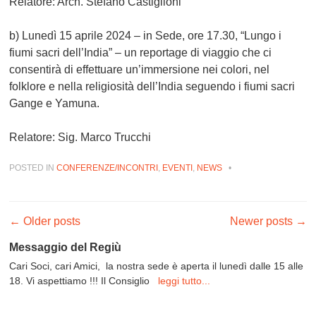
Relatore: Arch. Stefano Castiglioni
b)
Lunedì 15 aprile 2024
– in Sede, ore 17.30, “Lungo i
fiumi sacri dell’India” – un reportage di viaggio che ci
consentirà di effettuare un’immersione nei colori, nel
folklore e nella religiosità dell’India seguendo i fiumi sacri
Gange e Yamuna.
Relatore: Sig. Marco Trucchi
POSTED IN
CONFERENZE/INCONTRI
,
EVENTI
,
NEWS
•
Post navigation
←
Older posts
Newer posts
→
Messaggio del Regiù
Cari Soci, cari Amici, la nostra sede è aperta il lunedì dalle 15 alle
18. Vi aspettiamo !!! Il Consiglio
leggi tutto...