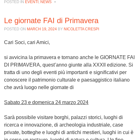
POSTED IN
EVENTI
,
NEWS
•
Le giornate FAI di Primavera
POSTED ON
MARCH 19, 2024
BY
NICOLETTA CRESPI
Cari Soci, cari Amici,
si avvicina la primavera e tornano anche le
GIORNATE FAI
DI PRIMAVERA
, quest’anno giunte alla XXXII edizione. Si
tratta di uno degli eventi più importanti e significativi per
conoscere il patrimonio culturale e paesaggistico italiano
che avrà luogo nelle giornate di
Sabato 23 e domenica 24 marzo 2024
Sarà possibile visitare borghi, palazzi storici, luoghi di
ricerca e innovazione, di archeologia industriale, case
private, botteghe e luoghi di antichi mestieri, luoghi in cui è
in corso un restauro, luoghi di natura e cultura. Un fine