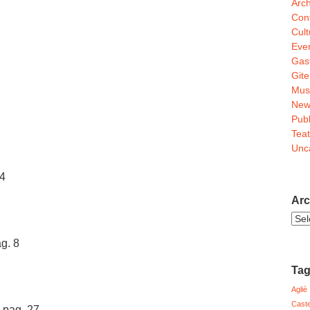
Arch
Conf
Cult
Even
Gas
Gite
Mus
New
Pubb
Teat
Unc
 4
Arc
Arch
Noti
g. 8
Ta
Agliè
Caste
 pag. 27