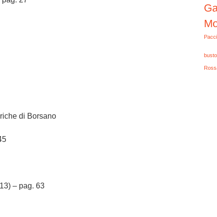
Ga
Mo
Pacci
busto
Ross
riche di Borsano
45
013) – pag. 63