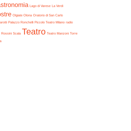
stronomia
Lago di Varese
La Verdi
stre
Olgiate Olona
Oratorio di San Carlo
arotti
Palazzo Ronchelli
Piccolo Teatro Milano
radio
Teatro
Rossini
Scala
Teatro Manzoni
Torre
a