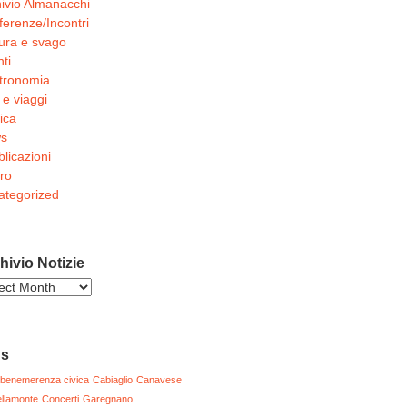
ivio Almanacchi
erenze/Incontri
ura e svago
ti
tronomia
 e viaggi
ica
s
licazioni
ro
ategorized
hivio Notizie
ivio
zie
gs
benemerenza civica
Cabiaglio
Canavese
llamonte
Concerti
Garegnano