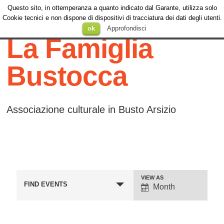
Questo sito, in ottemperanza a quanto indicato dal Garante, utilizza solo
Menu
Cookie tecnici e non dispone di dispositivi di tracciatura dei dati degli utenti.
Menu
SKIP TO
ok
Approfondisci
CONTENT
La Famiglia
Bustocca
Associazione culturale in Busto Arsizio
Event
VIEW AS
FIND EVENTS
Month
Views
Navigation